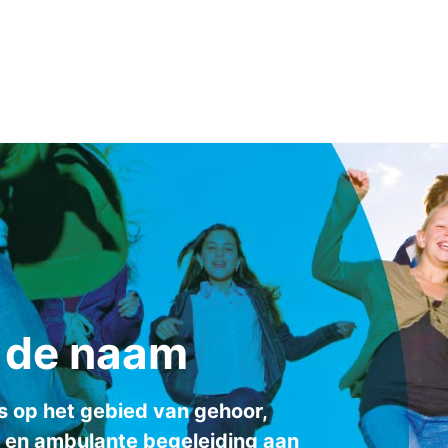
s de naam
ts op het gebied van gehoor,
s en ambulante begeleiding aan