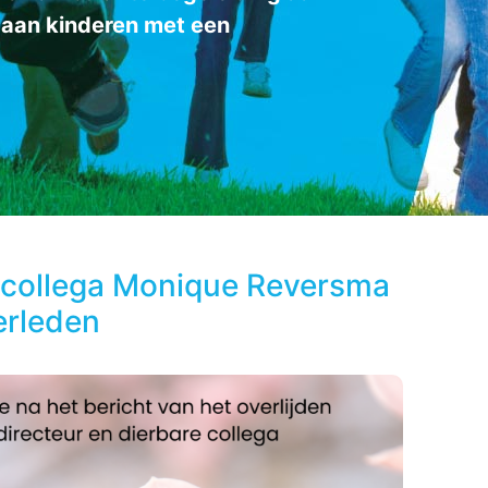
 aan kinderen met een
de collega Monique Reversma
erleden