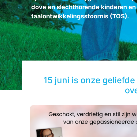
dove en slechthorende kinderen en
taalontwikkelingsstoornis (TOS).
15 juni is onze gelief
ov