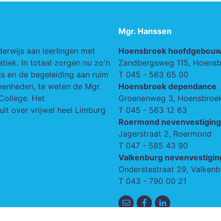
Mgr. Hanssen
derwijs aan leerlingen met
Hoensbroek hoofdgebou
iek. In totaal zorgen nu zo'n
Zandbergsweg 115, Hoens
s en de begeleiding aan ruim
T
045 - 563 65 00
seenheden, te weten de Mgr.
Hoensbroek dependance
College. Het
Groenenweg 3, Hoensbroe
uit over vrijwel heel Limburg
T
045 - 563 12 63
Roermond nevenvestiging
Jagerstraat 2, Roermond
T
047 - 585 43 90
Valkenburg nevenvestigin
Onderstestraat 29, Valkenb
T
043 - 790 00 21