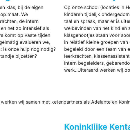
en klas, bij de eigen
Op onze school (locaties in
 op maat. We
kinderen tijdelijk ondergedom
rachten, de intern
taal en spraak, maar er is ui
en net zo intensief als
welbevinden van het kind en zi
rs komt op vaste tijden
klasgenootjes staan voor soor
gelmatig evalueren we,
in relatief kleine groepen van
 is onze hulp nog nodig?
begeleid door een team van e
tandje bijzetten?
leerkrachten, klassenassisten
intern begeleiders, gebarend
werk. Uiteraard werken wij o
werken wij samen met ketenpartners als Adelante en Koninkl
Koninklijke Kenta