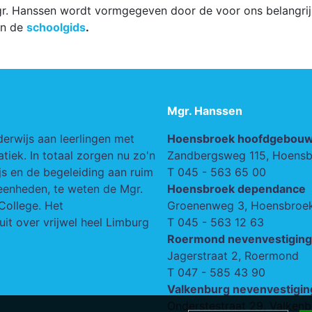
r. Hanssen wordt vormgegeven door de voor ons belangrijks
in de
schoolgids
.
Mgr. Hanssen
derwijs aan leerlingen met
Hoensbroek hoofdgebou
iek. In totaal zorgen nu zo'n
Zandbergsweg 115, Hoens
s en de begeleiding aan ruim
T
045 - 563 65 00
seenheden, te weten de Mgr.
Hoensbroek dependance
College. Het
Groenenweg 3, Hoensbroe
uit over vrijwel heel Limburg
T
045 - 563 12 63
Roermond nevenvestiging
Jagerstraat 2, Roermond
T
047 - 585 43 90
Valkenburg nevenvestigin
Onderstestraat 29, Valkenb