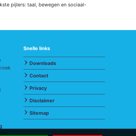
te pijlers: taal, bewegen en sociaal-
Snelle links
w
Downloads
broek
Contact
Privacy
k
Disclaimer
Sitemap
g
urg